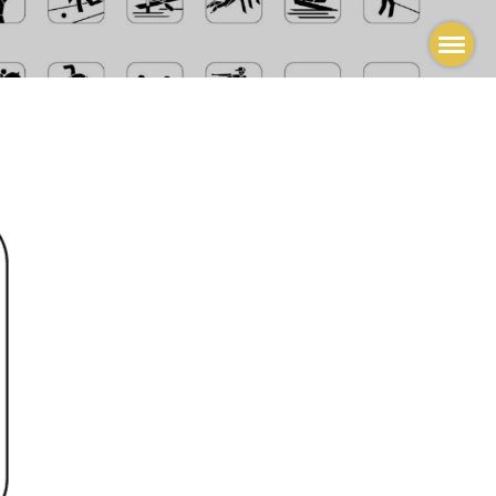
l.de
www.powerball-ennepetal.de