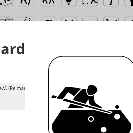
lard
e.V. (Reimann Fabian)
powerball-ennepetal@ssv-ennepeta